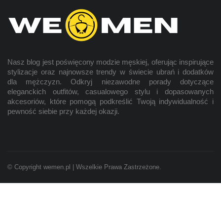
Nasz blog jest poświęcony modzie
męskiej
, oferując inspirujące
stylizacje oraz najnowsze trendy w świecie ubrań i dodatków
dla mężczyzn. Odkryj niezawodne porady dotyczące
eleganckich outfitów, casualowego stylu i dopasowanych
akcesoriów, które pomogą podkreślić Twoją indywidualność i
pewność siebie przy każdej okazji.
© Copyright wemen.pl | Wszelkie Prawa Zastrzeżone.