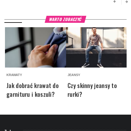
WARTO ZOBACZYĆ
KRAWATY
JEANSY
A
Jak dobrać krawat do
Czy skinny jeansy to
garnituru i koszuli?
rurki?