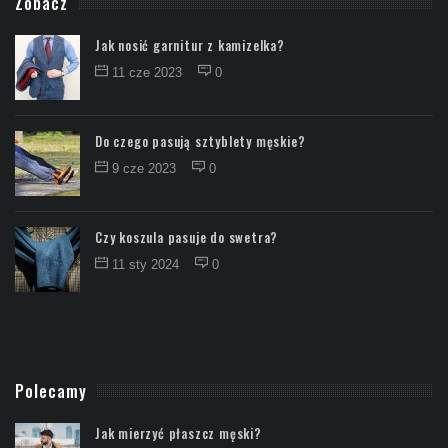
Zobacz
Jak nosić garnitur z kamizelka?
11 cze 2023
0
Do czego pasują sztyblety męskie?
9 cze 2023
0
Czy koszula pasuje do swetra?
11 sty 2024
0
Polecamy
Jak mierzyć płaszcz męski?