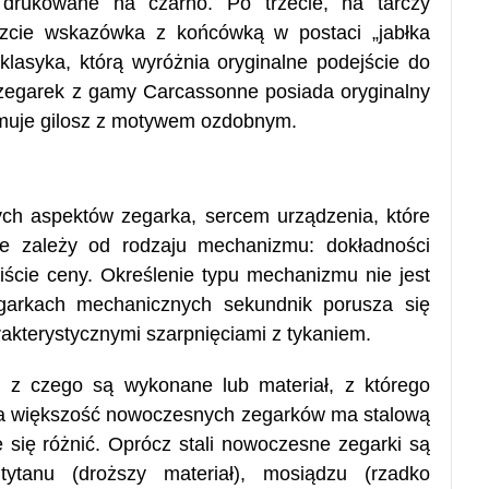
e drukowane na czarno. Po trzecie, na tarczy
szcie wskazówka z końcówką w postaci „jabłka
lasyka, którą wyróżnia oryginalne podejście do
zegarek z gamy Carcassonne posiada oryginalny
zajmuje gilosz z motywem ozdobnym.
ch aspektów zegarka, sercem urządzenia, które
e zależy od rodzaju mechanizmu: dokładności
iście ceny. Określenie typu mechanizmu nie jest
garkach mechanicznych sekundnik porusza się
akterystycznymi szarpnięciami z tykaniem.
 z czego są wykonane lub materiał, z którego
na większość nowoczesnych zegarków ma stalową
e się różnić. Oprócz stali nowoczesne zegarki są
ytanu (droższy materiał), mosiądzu (rzadko