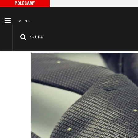
POLECAMY
MENU
SZUKAJ
/
/
Strona główna
Akcesoria
Jaki zegarek do 500 zł?