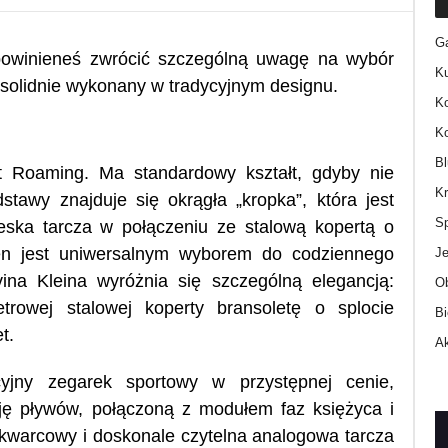
Ga
o powinieneś zwrócić szczególną uwagę na wybór
Ku
, solidnie wykonany w tradycyjnym designu.
K
Ko
B
t Roaming. Ma standardowy kształt, gdyby nie
K
stawy znajduje się okrągła „kropka”, która jest
S
ieska tarcza w połączeniu ze stalową kopertą o
en jest uniwersalnym wyborem do codziennego
J
na Kleina wyróżnia się szczególną elegancją:
O
etrowej stalowej koperty bransoletę o splocie
Bi
t.
Ak
cyjny zegarek sportowy w przystępnej cenie,
ę pływów, połączoną z modułem faz księżyca i
warcowy i doskonale czytelna analogowa tarcza