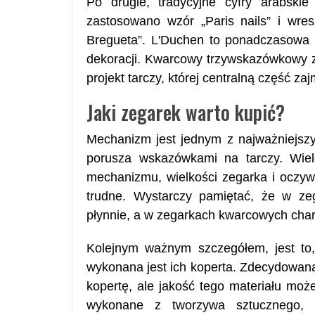
Po drugie, tradycyjne cyfry arabski
zastosowano wzór „Paris nails” i wre
Bregueta”. L'Duchen to ponadczasowa k
dekoracji. Kwarcowy trzywskazówkowy 
projekt tarczy, której centralną część 
Jaki zegarek warto kupić?
Mechanizm jest jednym z najważniejszy
porusza wskazówkami na tarczy. Wiel
mechanizmu, wielkości zegarka i oczyw
trudne. Wystarczy pamiętać, że w ze
płynnie, a w zegarkach kwarcowych char
Kolejnym ważnym szczegółem, jest to,
wykonana jest ich koperta. Zdecydowa
kopertę, ale jakość tego materiału moż
wykonane z tworzywa sztucznego, t