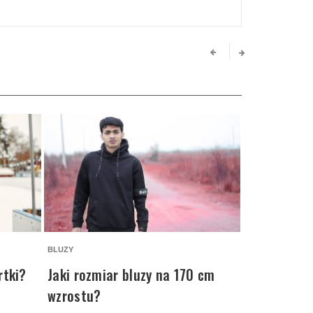
BLUZY
GARNITURY I MA
rtki?
Jaki rozmiar bluzy na 170 cm
Jak prasow
wzrostu?