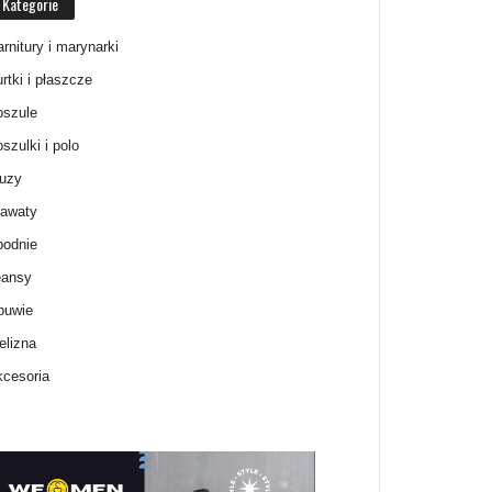
Kategorie
rnitury i marynarki
rtki i płaszcze
oszule
szulki i polo
luzy
rawaty
podnie
eansy
buwie
elizna
cesoria