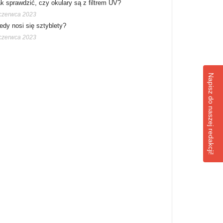
k sprawdzić, czy okulary są z filtrem UV?
czerwca 2023
edy nosi się sztyblety?
czerwca 2023
Napisz do naszej redakcji!