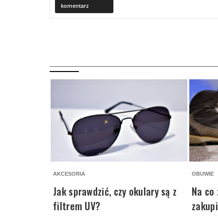
komentarz
AKCESORIA
OBUWIE
Jak sprawdzić, czy okulary są z
Na co 
filtrem UV?
zakup