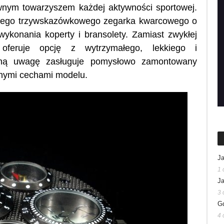
ownym towarzyszem każdej aktywności sportowej.
 tego trzywskazówkowego zegarka kwarcowego o
wykonania koperty i bransolety. Zamiast zwykłej
a oferuje opcję z wytrzymałego, lekkiego i
ólną uwagę zasługuje pomysłowo zamontowany
nymi cechami modelu.
Ja
1 
Ja
3 
Gd
4 