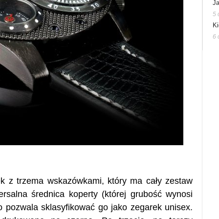
Ja
5 
Ki
6 
ek z trzema wskazówkami, który ma cały zestaw
ersalna średnica koperty (której grubość wynosi
 pozwala sklasyfikować go jako zegarek unisex.