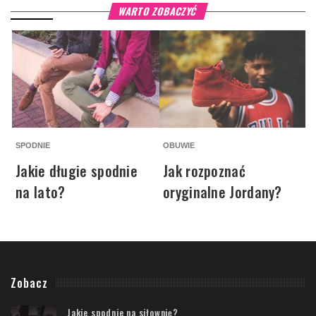
WARTO ZOBACZYĆ
SPODNIE
OBUWIE
S
Jakie długie spodnie
Jak rozpoznać
na lato?
oryginalne Jordany?
Zobacz
Jakie spodnie na siłownię?