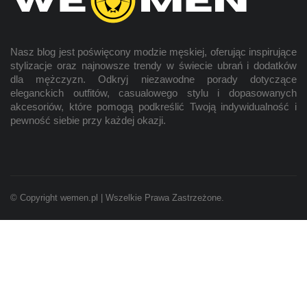
Nasz blog jest poświęcony modzie
męskiej
, oferując inspirujące
stylizacje oraz najnowsze trendy w świecie ubrań i dodatków
dla mężczyzn. Odkryj niezawodne porady dotyczące
eleganckich outfitów, casualowego stylu i dopasowanych
akcesoriów, które pomogą podkreślić Twoją indywidualność i
pewność siebie przy każdej okazji.
© Copyright wemen.pl | Wszelkie Prawa Zastrzeżone.