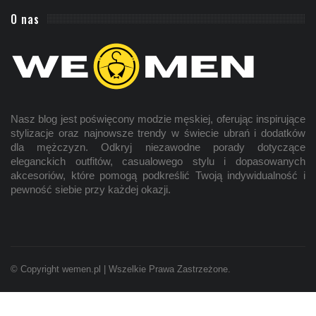
O nas
Nasz blog jest poświęcony modzie
męskiej
, oferując inspirujące
stylizacje oraz najnowsze trendy w świecie ubrań i dodatków
dla mężczyzn. Odkryj niezawodne porady dotyczące
eleganckich outfitów, casualowego stylu i dopasowanych
akcesoriów, które pomogą podkreślić Twoją indywidualność i
pewność siebie przy każdej okazji.
© Copyright wemen.pl | Wszelkie Prawa Zastrzeżone.