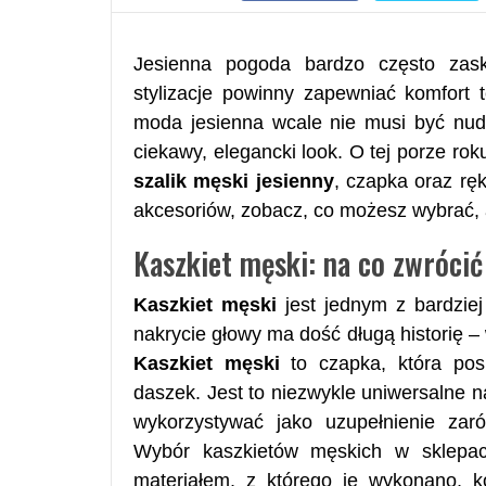
Jesienna pogoda bardzo często zask
stylizacje powinny zapewniać komfort 
moda jesienna wcale nie musi być nud
ciekawy, elegancki look. O tej porze rok
szalik męski jesienny
, czapka oraz rę
akcesoriów, zobacz, co możesz wybrać, 
Kaszkiet męski: na co zwróci
Kaszkiet męski
jest jednym z bardzie
nakrycie głowy ma dość długą historię – 
Kaszkiet męski
to czapka, która pos
daszek. Jest to niezwykle uniwersalne n
wykorzystywać jako uzupełnienie zarów
Wybór kaszkietów męskich w sklepac
materiałem, z którego je wykonano, k