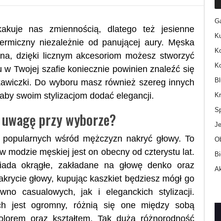
Ga
akuje nas zmiennością, dlatego też jesienne
Ku
termiczny niezależnie od panującej aury. Męska
K
na, dzięki licznym akcesoriom możesz stworzyć
Ko
u w Twojej szafie koniecznie powinien znaleźć się
B
kawiczki. Do wyboru masz również szereg innych
aby swoim stylizacjom dodać elegancji.
K
S
ć uwagę przy wyborze?
J
j popularnych wśród mężczyzn nakryć głowy. To
O
w modzie męskiej jest on obecny od czterystu lat.
Bi
iada okrągłe, zakładane na głowę denko oraz
Ak
akrycie głowy, kupując kaszkiet będziesz mógł go
no casualowych, jak i eleganckich stylizacji.
h jest ogromny, różnią się one między sobą
olorem oraz kształtem. Tak duża różnorodność