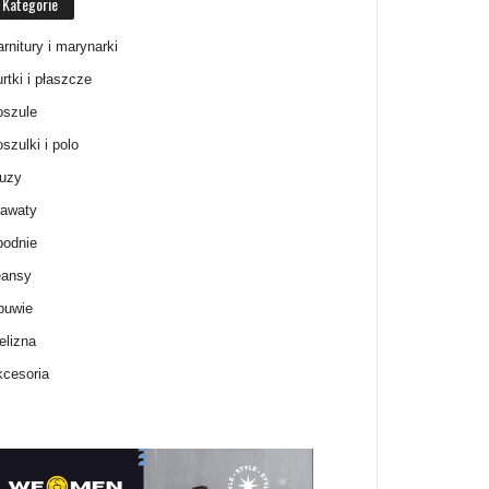
Kategorie
rnitury i marynarki
rtki i płaszcze
oszule
szulki i polo
luzy
rawaty
podnie
eansy
buwie
elizna
cesoria