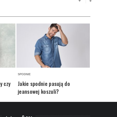
SPODNIE
SPODNIE
y czy
Jakie spodnie pasują do
Jak nosić l
jeansowej koszuli?
męskie?