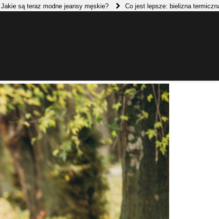
raz modne jeansy męskie?
Co jest lepsze: bielizna termiczna czy termo
nie nosić?