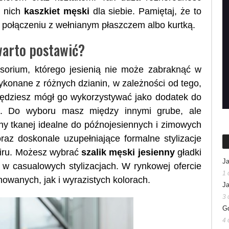
d nich
kaszkiet męski
dla siebie. Pamiętaj, że to
 w połączeniu z wełnianym płaszczem albo kurtką.
 warto postawić?
sorium, którego jesienią nie może zabraknąć w
ykonane z różnych dzianin, w zależności od tego,
 będziesz mógł go wykorzystywać jako dodatek do
cji. Do wyboru masz między innymi grube, ale
łny tkanej idealne do późnojesiennych i zimowych
oraz doskonale uzupełniające formalne stylizacje
miru. Możesz wybrać
szalik męski jesienny
gładki
Ja
ę w casualowych stylizacjach. W rynkowej ofercie
1 
nowanych, jak i wyrazistych kolorach.
Ja
3 
Gd
4 