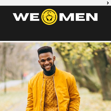
Jakie są te
Jakich butów 
jakie akcesoria wybrać?