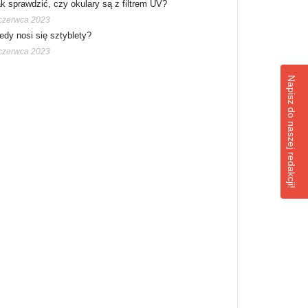
k sprawdzić, czy okulary są z filtrem UV?
czerwca 2023
edy nosi się sztyblety?
czerwca 2023
Napisz do naszej redakcji!