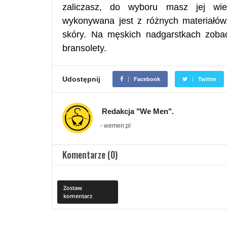
zaliczasz, do wyboru masz jej wi
wykonywana jest z różnych materiałów,
skóry. Na męskich nadgarstkach zobacz
bransolety.
Udostępnij
Facebook
Twitter
Redakcja "We Men".
- wemen.pl
Komentarze (0)
Zostaw
komentarz