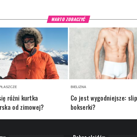
WARTO ZOBACZYĆ
 PŁASZCZE
BIELIZNA
ię różni kurtka
Co jest wygodniejsze: slip
rska od zimowej?
bokserki?