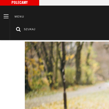
POLECAMY
MENU
SZUKAJ
/
/
Strona główna
Akcesoria
Męskie stylizacje na jesień – 