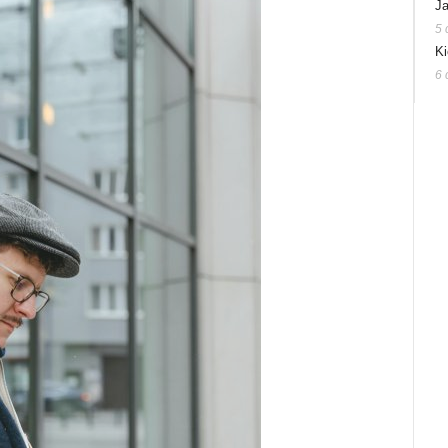
Ja
5 
Ki
6 