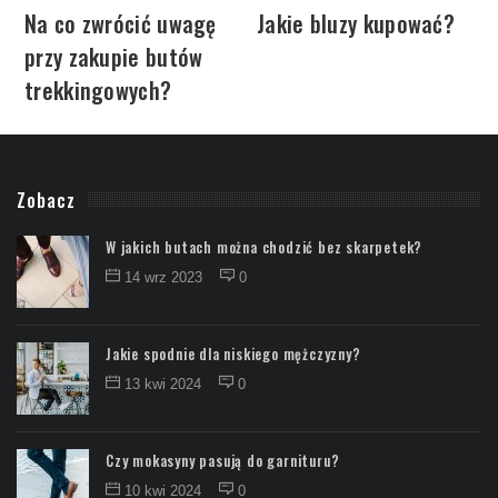
Na co zwrócić uwagę
Jakie bluzy kupować?
przy zakupie butów
trekkingowych?
Zobacz
W jakich butach można chodzić bez skarpetek?
14 wrz 2023
0
Jakie spodnie dla niskiego mężczyzny?
13 kwi 2024
0
Czy mokasyny pasują do garnituru?
10 kwi 2024
0