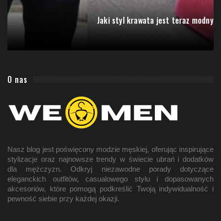
Jaki styl krawata jest teraz modny?
O nas
Nasz blog jest poświęcony modzie
męskiej
, oferując inspirujące
stylizacje oraz najnowsze trendy w świecie ubrań i dodatków
dla mężczyzn. Odkryj niezawodne porady dotyczące
eleganckich outfitów, casualowego stylu i dopasowanych
akcesoriów, które pomogą podkreślić Twoją indywidualność i
pewność siebie przy każdej okazji.