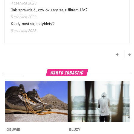
4 czerwca 2023
Jak sprawdzić, czy okulary są z filtrem UV?
5 czerwca 2023
Kiedy nosi się sztyblety?
6 czerwca 2023
WARTO ZOBACZYĆ
OBUWIE
BLUZY
O