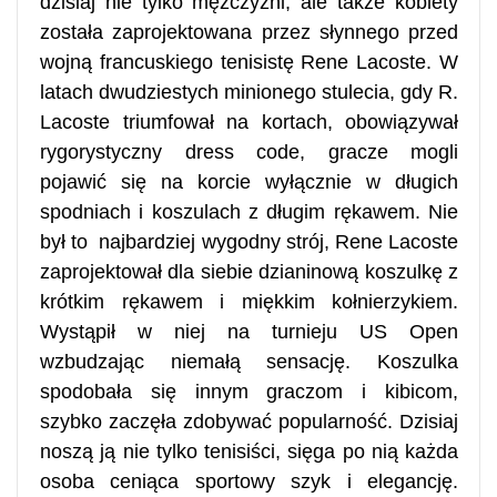
dzisiaj nie tylko mężczyźni, ale także kobiety
została zaprojektowana przez słynnego przed
wojną francuskiego tenisistę Rene Lacoste. W
latach dwudziestych minionego stulecia, gdy R.
Lacoste triumfował na kortach, obowiązywał
rygorystyczny dress code, gracze mogli
pojawić się na korcie wyłącznie w długich
spodniach i koszulach z długim rękawem. Nie
był to najbardziej wygodny strój, Rene Lacoste
zaprojektował dla siebie dzianinową koszulkę z
krótkim rękawem i miękkim kołnierzykiem.
Wystąpił w niej na turnieju US Open
wzbudzając niemałą sensację. Koszulka
spodobała się innym graczom i kibicom,
szybko zaczęła zdobywać popularność. Dzisiaj
noszą ją nie tylko tenisiści, sięga po nią każda
osoba ceniąca sportowy szyk i elegancję.