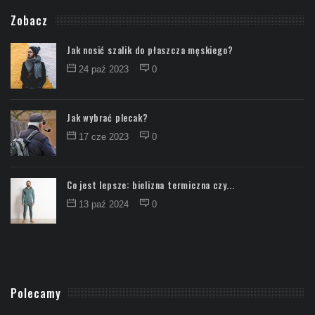
Zobacz
Jak nosić szalik do płaszcza męskiego?
24 paź 2023
0
Jak wybrać plecak?
17 cze 2023
0
Co jest lepsze: bielizna termiczna czy...
13 paź 2024
0
Polecamy