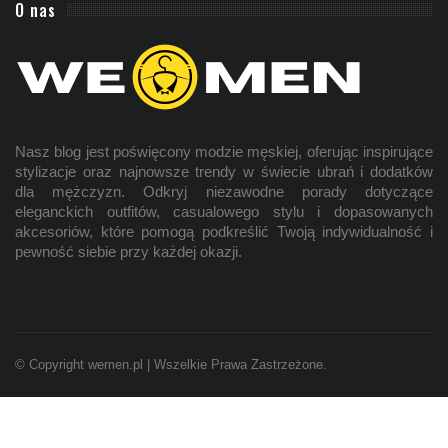
O nas
Nasz blog jest poświęcony modzie
męskiej
, oferując inspirujące
stylizacje oraz najnowsze trendy w świecie ubrań i dodatków
dla mężczyzn. Odkryj niezawodne porady dotyczące
eleganckich outfitów, casualowego stylu i dopasowanych
akcesoriów, które pomogą podkreślić Twoją indywidualność i
pewność siebie przy każdej okazji.
© Copyright wemen.pl | Wszelkie Prawa Zastrzeżone.