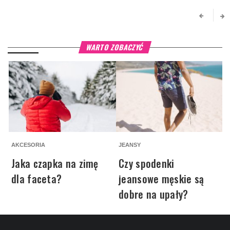
WARTO ZOBACZYĆ
AKCESORIA
JEANSY
A
Jaka czapka na zimę
Czy spodenki
dla faceta?
jeansowe męskie są
dobre na upały?